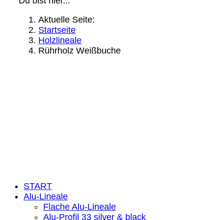
Du bist hier...
Aktuelle Seite:
Startseite
Holzlineale
Rührholz Weißbuche
Rechtliche Infos:
Impressum:
Datenschutzerklärung
Kontakt
Feedbackformular
Widerruf
© 2026
wieder eine Webseite von Wickles.de
START
Alu-Lineale
Flache Alu-Lineale
Alu-Profil 33 silver & black