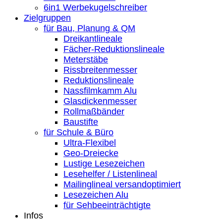
6in1 Werbekugelschreiber
Zielgruppen
für Bau, Planung & QM
Dreikantlineale
Fächer-Reduktionslineale
Meterstäbe
Rissbreitenmesser
Reduktionslineale
Nassfilmkamm Alu
Glasdickenmesser
Rollmaßbänder
Baustifte
für Schule & Büro
Ultra-Flexibel
Geo-Dreiecke
Lustige Lesezeichen
Lesehelfer / Listenlineal
Mailinglineal versandoptimiert
Lesezeichen Alu
für Sehbeeinträchtigte
Infos