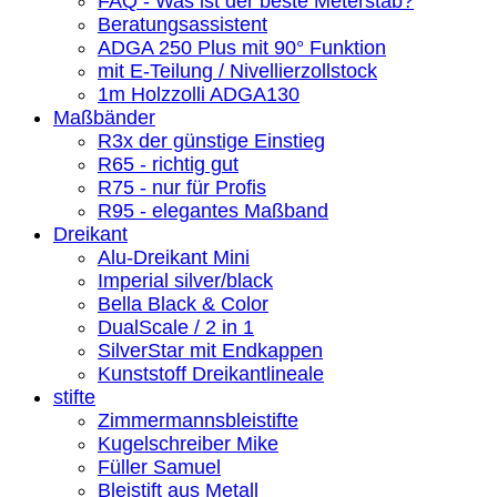
FAQ - Was ist der beste Meterstab?
Beratungsassistent
ADGA 250 Plus mit 90° Funktion
mit E-Teilung / Nivellierzollstock
1m Holzzolli ADGA130
Maßbänder
R3x der günstige Einstieg
R65 - richtig gut
R75 - nur für Profis
R95 - elegantes Maßband
Dreikant
Alu-Dreikant Mini
Imperial silver/black
Bella Black & Color
DualScale / 2 in 1
SilverStar mit Endkappen
Kunststoff Dreikantlineale
stifte
Zimmermannsbleistifte
Kugelschreiber Mike
Füller Samuel
Bleistift aus Metall