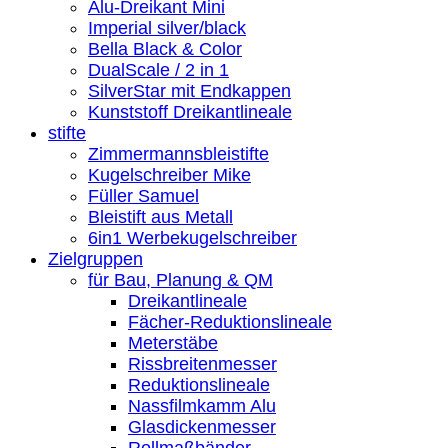
Alu-Dreikant Mini
Imperial silver/black
Bella Black & Color
DualScale / 2 in 1
SilverStar mit Endkappen
Kunststoff Dreikantlineale
stifte
Zimmermannsbleistifte
Kugelschreiber Mike
Füller Samuel
Bleistift aus Metall
6in1 Werbekugelschreiber
Zielgruppen
für Bau, Planung & QM
Dreikantlineale
Fächer-Reduktionslineale
Meterstäbe
Rissbreitenmesser
Reduktionslineale
Nassfilmkamm Alu
Glasdickenmesser
Rollmaßbänder