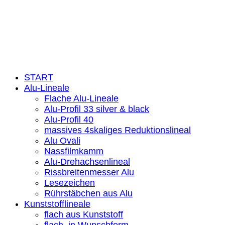
Datenschutzerklärung
Kontakt
Feedbackformular
Widerruf
© 2026
wieder eine Webseite von Wickles.de
START
Alu-Lineale
Flache Alu-Lineale
Alu-Profil 33 silver & black
Alu-Profil 40
massives 4skaliges Reduktionslineal
Alu Ovali
Nassfilmkamm
Alu-Drehachsenlineal
Rissbreitenmesser Alu
Lesezeichen
Rührstäbchen aus Alu
Kunststofflineale
flach aus Kunststoff
flach, in Wunschform