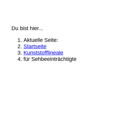
Du bist hier...
Aktuelle Seite:
Startseite
Kunststofflineale
für Sehbeeinträchtigte
Rechtliche Infos:
Impressum:
Datenschutzerklärung
Kontakt
Feedbackformular
Widerruf
© 2026
wieder eine Webseite von Wickles.de