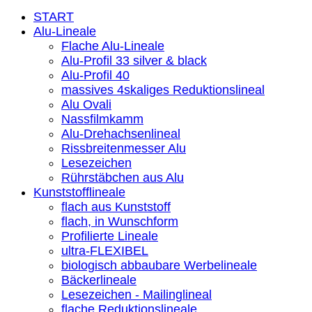
START
Alu-Lineale
Flache Alu-Lineale
Alu-Profil 33 silver & black
Alu-Profil 40
massives 4skaliges Reduktionslineal
Alu Ovali
Nassfilmkamm
Alu-Drehachsenlineal
Rissbreitenmesser Alu
Lesezeichen
Rührstäbchen aus Alu
Kunststofflineale
flach aus Kunststoff
flach, in Wunschform
Profilierte Lineale
ultra-FLEXIBEL
biologisch abbaubare Werbelineale
Bäckerlineale
Lesezeichen - Mailinglineal
flache Reduktionslineale