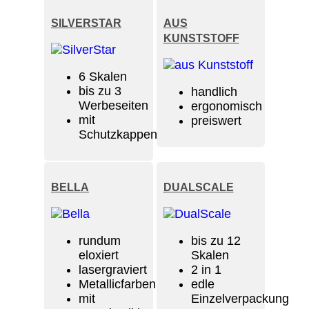
SILVERSTAR
AUS
KUNSTSTOFF
6 Skalen
bis zu 3
handlich
Werbeseiten
ergonomisch
mit
preiswert
Schutzkappen
BELLA
DUALSCALE
rundum
bis zu 12
eloxiert
Skalen
lasergraviert
2 in 1
Metallicfarben
edle
mit
Einzelverpackung