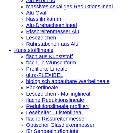
Alu-Profil 40
massives 4skaliges Reduktionslineal
Alu Ovali
Nassfilmkamm
Alu-Drehachsenlineal
Rissbreitenmesser Alu
Lesezeichen
Rührstäbchen aus Alu
Kunststofflineale
flach aus Kunststoff
flach, in Wunschform
Profilierte Lineale
ultra-FLEXIBEL
biologisch abbaubare Werbelineale
Bäckerlineale
Lesezeichen - Mailinglineal
flache Reduktionslineale
Reduktionslineale profiliert
Lesehelfer - Listenlineal
flache Rissbreitenmesser
Optischer Glasdickenmesser
für Sehbeeinträchtigte