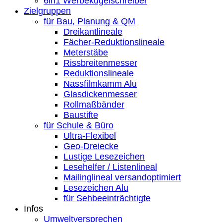
6in1 Werbekugelschreiber
Zielgruppen
für Bau, Planung & QM
Dreikantlineale
Fächer-Reduktionslineale
Meterstäbe
Rissbreitenmesser
Reduktionslineale
Nassfilmkamm Alu
Glasdickenmesser
Rollmaßbänder
Baustifte
für Schule & Büro
Ultra-Flexibel
Geo-Dreiecke
Lustige Lesezeichen
Lesehelfer / Listenlineal
Mailinglineal versandoptimiert
Lesezeichen Alu
für Sehbeeinträchtigte
Infos
Umweltversprechen