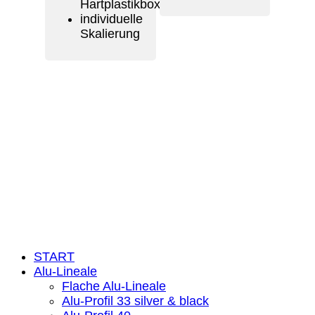
Hartplastikbox
individuelle
Skalierung
Rechtliche Infos:
Impressum:
Datenschutzerklärung
Kontakt
Feedbackformular
Widerruf
© 2026
wieder eine Webseite von Wickles.de
START
Alu-Lineale
Flache Alu-Lineale
Alu-Profil 33 silver & black