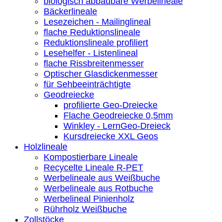
biologisch abbaubare Werbelineale
Bäckerlineale
Lesezeichen - Mailinglineal
flache Reduktionslineale
Reduktionslineale profiliert
Lesehelfer - Listenlineal
flache Rissbreitenmesser
Optischer Glasdickenmesser
für Sehbeeinträchtigte
Geodreiecke
profilierte Geo-Dreiecke
Flache Geodreiecke 0,5mm
Winkley - LernGeo-Dreieck
Kursdreiecke XXL Geos
Holzlineale
Kompostierbare Lineale
Recycelte Lineale R-PET
Werbelineale aus Weißbuche
Werbelineale aus Rotbuche
Werbelineal Pinienholz
Rührholz Weißbuche
Zollstöcke