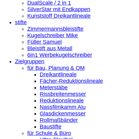
DualScale / 2 in 1
SilverStar mit Endkappen
Kunststoff Dreikantlineale
stifte
Zimmermannsbleistifte
Kugelschreiber Mike
Füller Samuel
Bleistift aus Metall
6in1 Werbekugelschreiber
Zielgruppen
für Bau, Planung & QM
Dreikantlineale
Fächer-Reduktionslineale
Meterstäbe
Rissbreitenmesser
Reduktionslineale
Nassfilmkamm Alu
Glasdickenmesser
Rollmaßbänder
Baustifte
für Schule & Büro