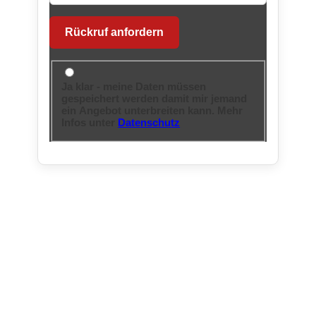
Rückruf anfordern
Ja klar - meine Daten müssen
gespeichert werden damit mir jemand
ein Angebot unterbreiten kann. Mehr
Infos unter
Datenschutz
Rechtliche Infos:
Impressum:
Datenschutzerklärung
Kontakt
Feedbackformular