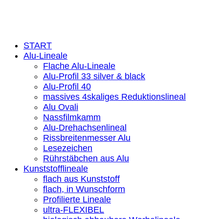
Widerruf
© 2026
wieder eine Webseite von Wickles.de
START
Alu-Lineale
Flache Alu-Lineale
Alu-Profil 33 silver & black
Alu-Profil 40
massives 4skaliges Reduktionslineal
Alu Ovali
Nassfilmkamm
Alu-Drehachsenlineal
Rissbreitenmesser Alu
Lesezeichen
Rührstäbchen aus Alu
Kunststofflineale
flach aus Kunststoff
flach, in Wunschform
Profilierte Lineale
ultra-FLEXIBEL