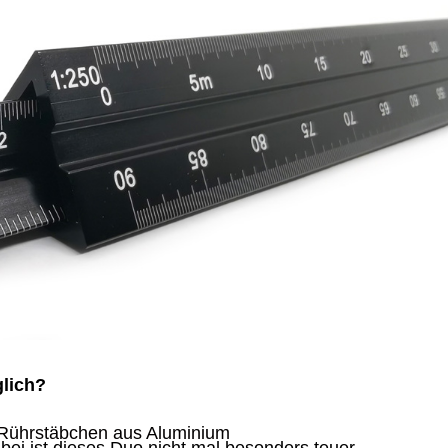
glich?
Rührstäbchen aus Aluminium