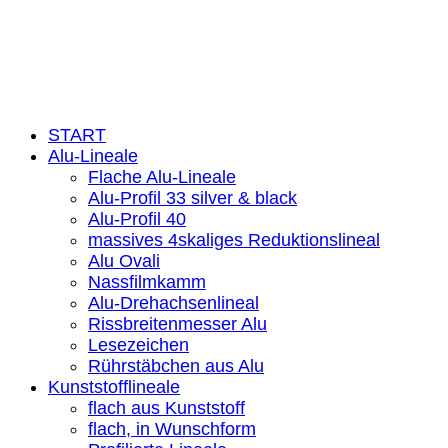
Kontakt
Feedbackformular
Widerruf
© 2026
wieder eine Webseite von Wickles.de
START
Alu-Lineale
Flache Alu-Lineale
Alu-Profil 33 silver & black
Alu-Profil 40
massives 4skaliges Reduktionslineal
Alu Ovali
Nassfilmkamm
Alu-Drehachsenlineal
Rissbreitenmesser Alu
Lesezeichen
Rührstäbchen aus Alu
Kunststofflineale
flach aus Kunststoff
flach, in Wunschform