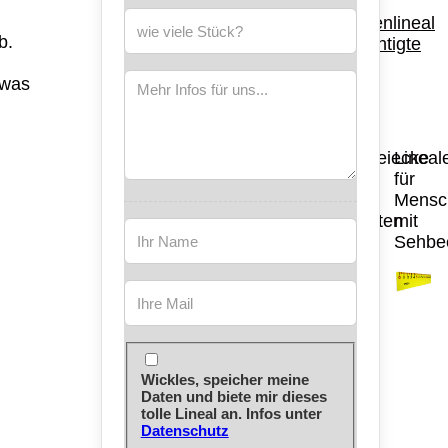
Mailinglineal
Lesehelfer - Listenlineal
b.
für Sehbeeinträchtigte
twas
individuelle
Geodreiecke
Lineal
Wunschform
in
für
vielen
Mensc
Varianten
mit
Sehbee
Wickles, speicher meine
Daten und biete mir dieses
tolle Lineal an. Infos unter
Datenschutz