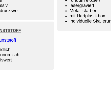
el
rundum eloxiert
ssiv
lasergraviert
drucksvoll
Metallicfarben
mit Hartplastikbox
individuelle Skalieru
NSTSTOFF
ndlich
gonomisch
iswert