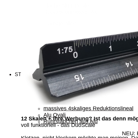
Flache Alu-Lineale
Rissbreitenmesser Alu
ausgefallen
Alu-Drehachsenlineal
Nassfilmkamm
beeindruckend
START
Lesezeichen
Alu-Profil 33 silver & black
Alu-Profil 40
massives 4skaliges Reduktionslineal
Alu Ovali
12 Skalen + ihre Werbung? Ist das denn mö
Rührstäbchen aus Alu
voll funktionell - das DuoScale
NEU: 