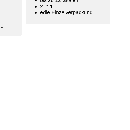
bis zu 12 Skalen
2 in 1
edle Einzelverpackung
ng