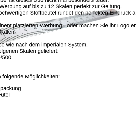
ei ist dieses Duo nicht mal besonders teuer.
erbung auf bis zu 12 Skalen perfekt zur Geltung.
hochwertigen Stoffbeutel rundet den perfekten Eindruck a
nent platzierten Werbung - oder machen Sie ihr Logo e
Skalen.
nso wie nach dem imperialen System.
genen Skalen geliefert:
0/500
folgende Möglichkeiten:
erpackung
utel